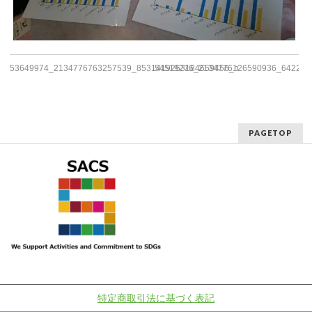
53649974_2134776763257539_8531419253184659456_n
54519276_2134776126590936_642228
PAGETOP
特定商取引法に基づく表記