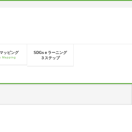
sマッピング
SDGsｅラーニング
 Mapping
３ステップ