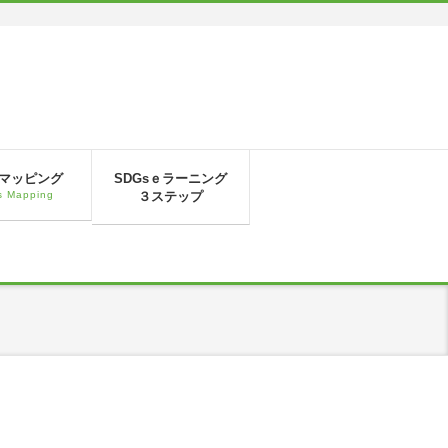
sマッピング
SDGsｅラーニング
 Mapping
３ステップ