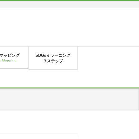
sマッピング
SDGsｅラーニング
 Mapping
３ステップ