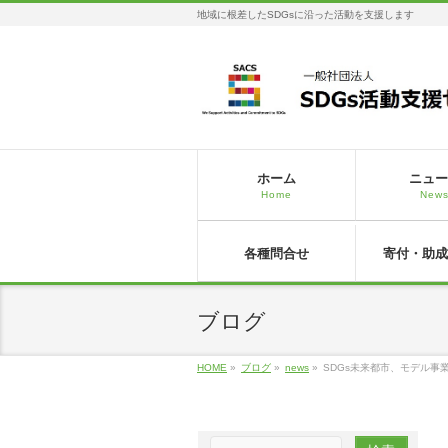
地域に根差したSDGsに沿った活動を支援します
ホーム
ニュー
Home
New
各種問合せ
寄付・助成
ブログ
HOME
»
ブログ
»
news
»
SDGs未来都市、モデル事