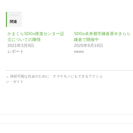
ウ
い
で
(新
開
し
き
い
ま
ウ
す)
ィ
関連
ン
ド
ウ
で
かまくらSDGs推進センター設
SDGs未来都市鎌倉展＠きらら
開
立についての陳情
鎌倉で開催中
き
ま
2021年3月9日
2025年9月19日
す)
レポート
news
←
持続可能な社会のために ナマケモノにもできるアクショ
ン・ガイド