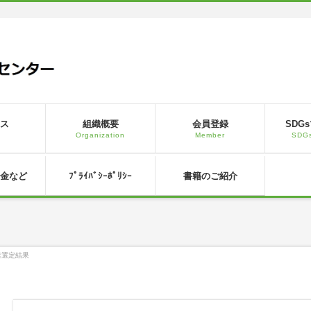
ス
組織概要
会員登録
SDG
s
Organization
Member
SDGs
金など
ﾌﾟﾗｲﾊﾞｼｰﾎﾟﾘｼｰ
書籍のご紹介
業選定結果