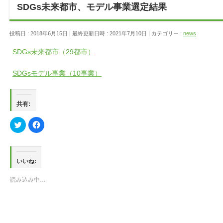
SDGs未来都市、モデル事業選定結果
投稿日 : 2018年6月15日
最終更新日時 : 2021年7月10日
カテゴリー :
news
SDGs未来都市（29都市）
SDGsモデル事業（10事業）
共有:
ク
Facebook
リ
で
ッ
共
ク
有
し
す
て
る
Twitter
に
いいね:
で
は
共
ク
有
リ
読み込み中…
(新
ッ
し
ク
い
し
ウ
て
ィ
く
ン
だ
ド
さ