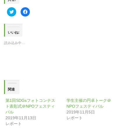
ク
Facebook
リ
で
ッ
共
ク
有
し
す
て
る
Twitter
に
いいね:
で
は
共
ク
有
リ
読み込み中…
(新
ッ
し
ク
い
し
ウ
て
ィ
く
ン
だ
ド
さ
ウ
い
で
(新
開
し
き
い
ま
ウ
す)
ィ
関連
ン
ド
ウ
第1回SDGsフォトコンテス
学生主催の円卓トーク＠
で
開
ト表彰式＠NPOフェスティ
NPOフェスティバル
き
ま
バル
2019年11月5日
す)
2019年11月13日
レポート
レポート