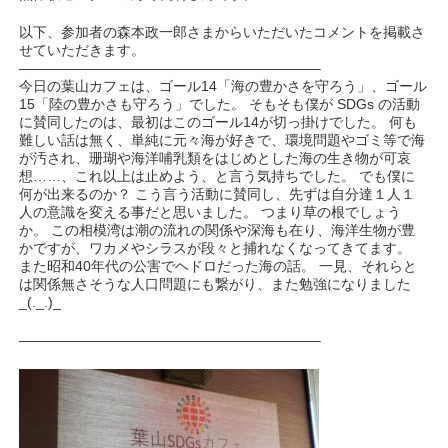
以下、参加者の森本政一郎さまからいただいたコメントを掲載さ
せていただきます。
—————————————————————–
今日の葉山カフェは、ゴール14「海の豊かさを守ろう」、ゴール
15「陸の豊かさも守ろう」でした。 そもそも僕が SDGs の活動
に賛同したのは、最初はこのゴール14が切っ掛けでした。 何も
難しい話は無く、単純に元々海が好きで、環境問題やゴミ等で海
が汚され、珊瑚や海洋哺乳類をはじめとした海の生き物が可哀
想……、これ以上は止めよう、と言う気持ちでした。 でも僕に
何が出来るのか？ こう言う活動に賛同し、先ずは自分達１人１
人の意識を変える事だと思いました。 つまり草の根でしょう
か。 この相模湾は潮の流れの関係や深海も在り、海洋生物が豊
かですが、ワカメやシラスが段々と捕れなくなってきてます。
また昭和40年代の公害でヘドロだった海の話。 一見、それらと
は関係無さそうな人口問題にも繋がり、また勉強になりました
_(._.)_
—————————————————————–