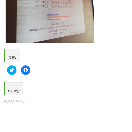
共有:
ク
Facebook
リ
で
ッ
共
ク
有
し
す
て
る
Twitter
に
いいね:
で
は
共
ク
有
リ
読み込み中…
(新
ッ
し
ク
い
し
ウ
て
ィ
く
ン
だ
ド
さ
ウ
い