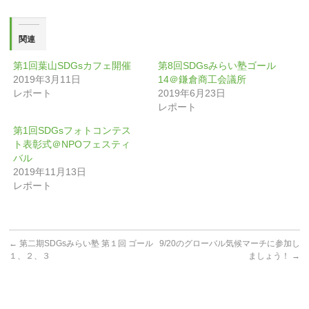
で
(新
開
し
き
い
ま
ウ
す)
ィ
関連
ン
ド
ウ
第1回葉山SDGsカフェ開催
第8回SDGsみらい塾ゴール
で
開
2019年3月11日
14＠鎌倉商工会議所
き
ま
レポート
2019年6月23日
す)
レポート
第1回SDGsフォトコンテス
ト表彰式＠NPOフェスティ
バル
2019年11月13日
レポート
←
第二期SDGsみらい塾 第１回 ゴール
9/20のグローバル気候マーチに参加し
１、２、３
ましょう！
→