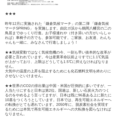
★★★
昨年12月に実施された「鎌倉気候マーチ」の第二弾 「鎌倉気候
マーチSPRING」 を実施します。由比ガ浜から鶴岡八幡宮の二の
鳥居までゆっくり行進。お子様連れや（付き添いの方がいらしゃ
れば）車椅子の方でも、参加可能です。ご家族、お友達、わんち
ゃんも一緒に、みなさんで行進しましょう！
★★気候変動ではなく気候危機の今、一刻も早い抜本的な改革が
必要と言われています。今は産業革命以前よりすでに1.1℃気温
が上がっており、上限はどうしても1.5℃に抑えなければなりま
せん。
大気中の温度の上昇を阻止するためにも化石燃料文明を終わりに
させないといけません。
★★世界のCO2の排出量は中国・米国が圧倒的に多いですが、一
人当たりにすると日本は第2位。国連は、新しい石炭火力のつく
るのをやめるよう言ってますが、日本は既に96基ある上に新たに
10基をつくろうとしています。日本では、再生可能エネルギーへ
の転換がとても遅れています。2050年に、脱炭素社会を実現す
るためには本気で再生可能エネルギーへの大転換を図らなければ
なりません。