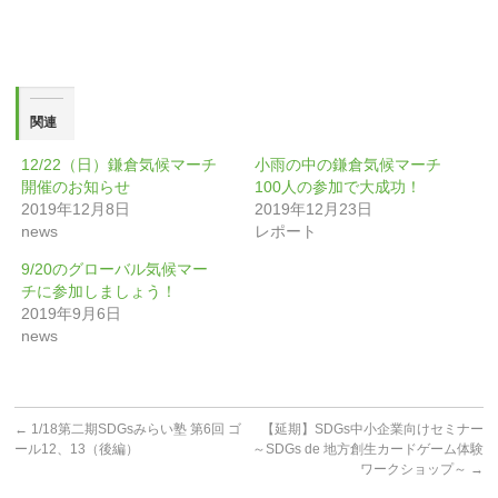
ィ
く
ン
だ
ド
さ
ウ
い
で
(新
開
し
き
い
ま
ウ
す)
ィ
関連
ン
ド
ウ
12/22（日）鎌倉気候マーチ
小雨の中の鎌倉気候マーチ
で
開
開催のお知らせ
100人の参加で大成功！
き
ま
2019年12月8日
2019年12月23日
す)
news
レポート
9/20のグローバル気候マー
チに参加しましょう！
2019年9月6日
news
←
1/18第二期SDGsみらい塾 第6回 ゴ
【延期】SDGs中小企業向けセミナー
ール12、13（後編）
～SDGs de 地方創生カードゲーム体験
ワークショップ～
→