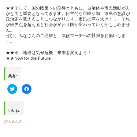
★★そして、国の政策への期待とともに、自治体や市民活動が力
がとても重要となってきます。日常的な市民活動、市民の意識が
政治家を変えることにつながります。市民の声を大きくし、それ
が臨界点を超えると社会が変わり国が変わっていくかもしれませ
ん。
ぜひ、みなさんのご理解と、気候マーチへの賛同をお願いしま
す。
★★今、地球は気候危機！未来を変えよう！
★★Now for the Future
共有:
ク
Facebook
リ
で
ッ
共
ク
有
し
す
て
る
Twitter
に
いいね:
で
は
共
ク
有
リ
読み込み中…
(新
ッ
し
ク
い
し
ウ
て