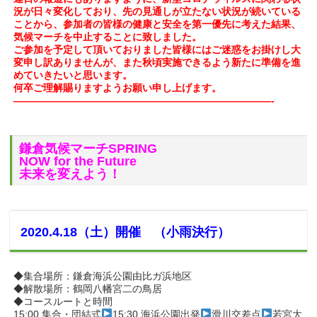
況が日々変化しており、
先の見通しが立たない状況が続いている
ことから、参加者の皆様の健康と安全を第一優先に考えた
結果、
気候マーチを中止することに致しました。
ご参加を予定して頂いておりました皆様にはご迷惑をお掛けし大
変申し訳ありませんが、また秋頃実施できるよう新たに準備を進
めていきたいと思います。
何卒ご理解賜りますようお願い申し上げます。
——————————————————————————-
鎌倉気候マーチSPRING
NOW for the Future
未来を変えよう！
2020.4.18（土）開催 （小雨決行）
◆集合場所：鎌倉海浜公園由比ガ浜地区
◆解散場所：鶴岡八幡宮二の鳥居
◆コースルートと時間
15:00 集合・団結式
15:30 海浜公園出発
滑川交差点
若宮大