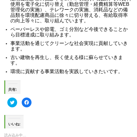
使用を電子化に切り替え（勤怠管理・経費精算等
WEB
管理化の実施）、
テレワークの実施、
消耗品などの備
品類を環境配慮商品に徐々に切り替える、
有給取得率
の向上等々に、取り組んでいます。
ペーパーレスや節電、ゴミ分
別など今後できることか
ら目標達成に取り組みます。
事業活動を通じてクリーンな社会実現に貢献していき
ます。
古い建物を再生し、長く使える様に蘇らせていきま
す。
環境に貢献する事業活動を実践していきたいです。
共有:
ク
Facebook
リ
で
ッ
共
ク
有
し
す
て
る
Twitter
に
いいね:
で
は
共
ク
有
リ
読み込み中…