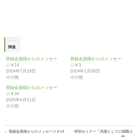
(新
ッ
し
ク
い
し
ウ
て
ィ
く
ン
だ
ド
さ
ウ
い
で
(新
開
し
き
い
ま
ウ
す)
ィ
関連
ン
ド
ウ
登録会員様からのメッセー
登録会員様からのメッセー
で
開
ジ＃14
ジ＃3
き
ま
2024年7月19日
2024年1月30日
す)
その他
その他
登録会員様からのメッセー
ジ＃34
2025年4月11日
その他
←
登録会員様からのメッセージ＃19
特別セミナー「武器としての国際人