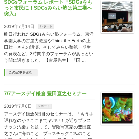
SDGsフォーラム レポート『SDGsをも
っと市民に！SDGsみらい塾は第二期へ
突入』
2019年7月14日
レポート
昨日行われたSDGsみらい塾フォーラム。東洋
学園大学の古屋力教授やThink the Earthの上
田壮一さんの講演、そしてみらい塾第一期生
の発表など、3時間半のフォーラムがあっとい
う間に過ぎました。 【古屋先生】 「国 …
この記事を読む
7/7アースデイ鎌倉 豊田直之セミナー
2019年7月8日
レポート
アースデイ鎌倉3日目のセミナーは、「もう手
遅れなのか？ここまでヤバい！身近なプラス
チック汚染」と題して、冒険写真家の豊田直
之さんに海のこと、プラスチックごみのこと