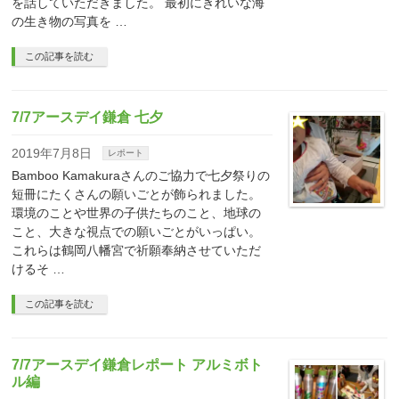
を話していただきました。 最初にきれいな海
の生き物の写真を …
この記事を読む
7/7アースデイ鎌倉 七夕
2019年7月8日
レポート
Bamboo Kamakuraさんのご協力で七夕祭りの
短冊にたくさんの願いごとが飾られました。
環境のことや世界の子供たちのこと、地球の
こと、大きな視点での願いごとがいっぱい。
これらは鶴岡八幡宮で祈願奉納させていただ
けるそ …
この記事を読む
7/7アースデイ鎌倉レポート アルミボト
ル編