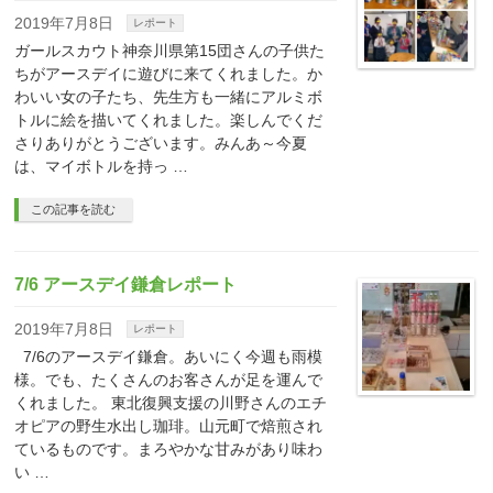
2019年7月8日
レポート
ガールスカウト神奈川県第15団さんの子供た
ちがアースデイに遊びに来てくれました。か
わいい女の子たち、先生方も一緒にアルミボ
トルに絵を描いてくれました。楽しんでくだ
さりありがとうございます。みんあ～今夏
は、マイボトルを持っ …
この記事を読む
7/6 アースデイ鎌倉レポート
2019年7月8日
レポート
7/6のアースデイ鎌倉。あいにく今週も雨模
様。でも、たくさんのお客さんが足を運んで
くれました。 東北復興支援の川野さんのエチ
オピアの野生水出し珈琲。山元町で焙煎され
ているものです。まろやかな甘みがあり味わ
い …