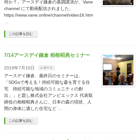
何か？」アースデイ鎌倉の基調講演が、Vane
channel にて動画配信されました。
https://www.vane.online/channel/video16.htm
…
この記事を読む
7/14アースデイ鎌倉 相根昭典セミナー
2019年7月15日
レポート
アースデイ鎌倉、最終日のセミナーは、
「SDGsで考える！持続可能な森を育てる住
宅 持続可能な地域のコミュニティの創
出」」と題し株式会社アンビエックス 代表取
締役の相根昭典さんに、日本の森の現状、人
間の身体に適した住宅など …
この記事を読む