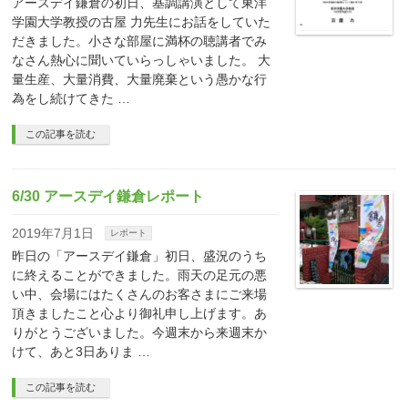
アースデイ鎌倉の初日、基調講演として東洋
学園大学教授の古屋 力先生にお話をしていた
だきました。小さな部屋に満杯の聴講者でみ
なさん熱心に聞いていらっしゃいました。 大
量生産、大量消費、大量廃棄という愚かな行
為をし続けてきた …
この記事を読む
6/30 アースデイ鎌倉レポート
2019年7月1日
レポート
昨日の「アースデイ鎌倉」初日、盛況のうち
に終えることができました。雨天の足元の悪
い中、会場にはたくさんのお客さまにご来場
頂きましたこと心より御礼申し上げます。あ
りがとうございました。今週末から来週末か
けて、あと3日ありま …
この記事を読む