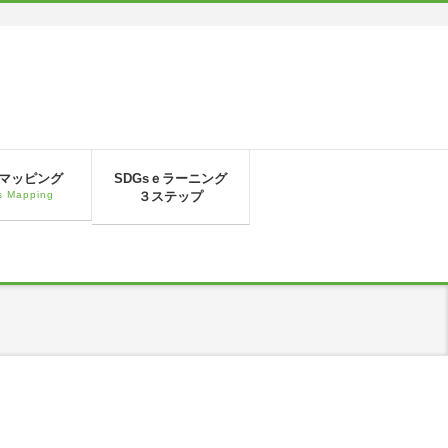
sマッピング
SDGsｅラーニング
 Mapping
３ステップ