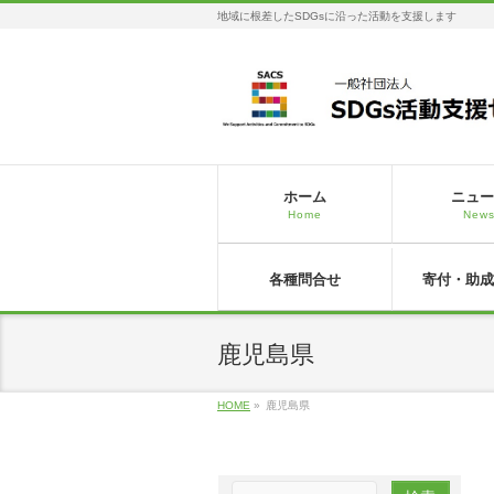
地域に根差したSDGsに沿った活動を支援します
ホーム
ニュー
Home
New
各種問合せ
寄付・助成
鹿児島県
HOME
»
鹿児島県