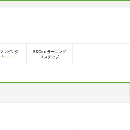
sマッピング
SDGsｅラーニング
 Mapping
３ステップ