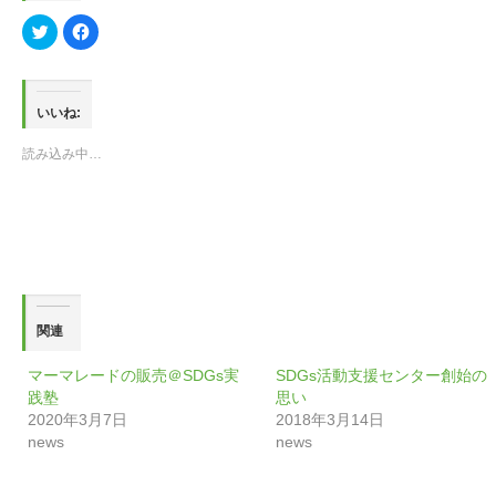
ク
Facebook
リ
で
ッ
共
ク
有
し
す
て
る
Twitter
に
いいね:
で
は
共
ク
有
リ
読み込み中…
(新
ッ
し
ク
い
し
ウ
て
ィ
く
ン
だ
ド
さ
ウ
い
で
(新
開
し
き
い
ま
ウ
す)
ィ
関連
ン
ド
ウ
で
マーマレードの販売＠SDGs実
SDGs活動支援センター創始の
開
践塾
思い
き
ま
2020年3月7日
2018年3月14日
す)
news
news