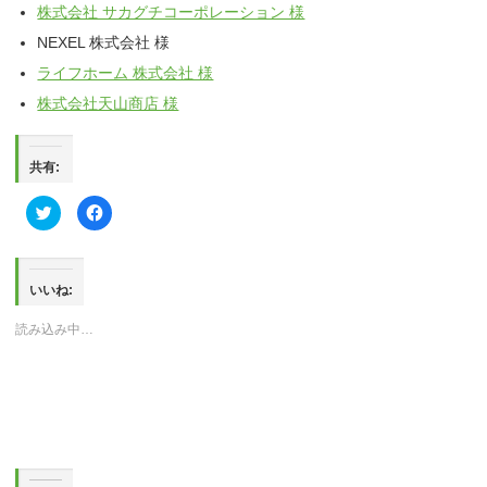
株式会社 サカグチコーポレーション 様
NEXEL 株式会社 様
ライフホーム 株式会社 様
株式会社天山商店 様
共有:
ク
Facebook
リ
で
ッ
共
ク
有
し
す
て
る
Twitter
に
いいね:
で
は
共
ク
有
リ
読み込み中…
(新
ッ
し
ク
い
し
ウ
て
ィ
く
ン
だ
ド
さ
ウ
い
で
(新
開
し
き
い
ま
ウ