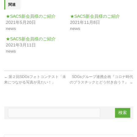
す)
ィ
関連
ン
ド
ウ
★SACS新会員様のご紹介
★SACS新会員様のご紹介
で
開
2021年5月20日
2021年11月8日
き
ま
news
news
す)
★SACS新会員様のご紹介
2021年3月11日
news
←
第２回SDGsフォトコンテスト「未
SDGsグループ連携企画『コロナ時代
来につながる写真が見たい！」
のプラスチックとどう付き合う？』
→