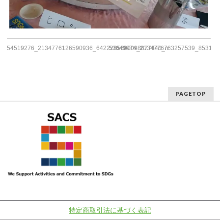
54519276_2134776126590936_6422285600098877440_n
53649974_2134776763257539_853141
PAGETOP
特定商取引法に基づく表記