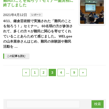
難民のことを知ろう！セミナー盛況裡に
終了しました
2021年4月12日
レポート
4/11、鎌倉芸術館で実施された「難民のこと
を知ろう！」セミナー。 60名弱の方が参加さ
れて、多くの方々が難民に関心を寄せてくれ
ていることあらためて感じました。 WELgee
の山本菜奈さんはじめ、難民の体験談や難民
活動を …
この記事を読む
«
1
2
3
4
…
9
»