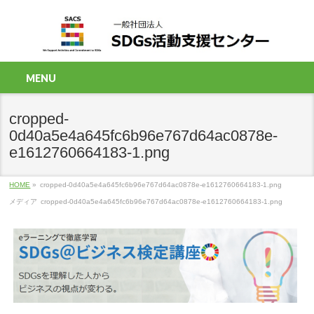
MENU
cropped-
0d40a5e4a645fc6b96e767d64ac0878e-
e1612760664183-1.png
HOME
»
cropped-0d40a5e4a645fc6b96e767d64ac0878e-e1612760664183-1.png
メディア
cropped-0d40a5e4a645fc6b96e767d64ac0878e-e1612760664183-1.png