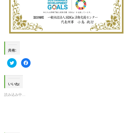
共有:
ク
Facebook
リ
で
ッ
共
ク
有
し
す
て
る
Twitter
に
いいね:
で
は
共
ク
有
リ
読み込み中…
(新
ッ
し
ク
い
し
ウ
て
ィ
く
ン
だ
ド
さ
ウ
い
で
(新
開
し