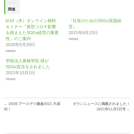
き
い
ま
ウ
す)
ィ
関連
ン
ド
ウ
6/18（木）オンライン無料
『社長のためのSDGs実践経
で
開
セミナー『新型コロナ影響
営』
き
ま
を踏まえたSDGs経営の重要
2021年8月23日
す)
性』のご案内
news
2020年5月29日
news
学校法人食糧学院 様が
SDGs宣言をされました
2022年10月1日
news
←
10/30 アースデイ鎌倉2021 大成
タウンニュースに掲載されました！
功！
2021年11月5日号
→